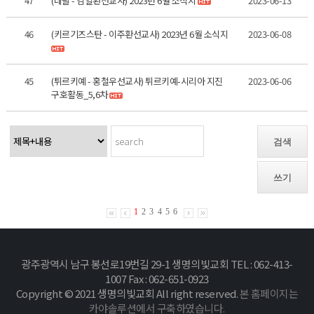
47
(네팔 - 김일환선교사) 2023년 6월 소식지
2023-06-13
46
(키르기즈스탄 - 이주환선교사) 2023년 6월 소식지
2023-06-08
45
(튀르키예 - 홍철우선교사) 튀르키예-시리아 지진
2023-06-06
구호활동_5,6차
검색
쓰기
1
2
3
4
5
6
광주광역시 남구 봉선로19번길 29-1 생명의빛교회 TEL : 062-413-
1007 Fax : 062-651-0923
Copyright © 2021 생명의빛교회 All right reserved.
본 홈페이지는
카야솔루션에서 구축하였습니다.